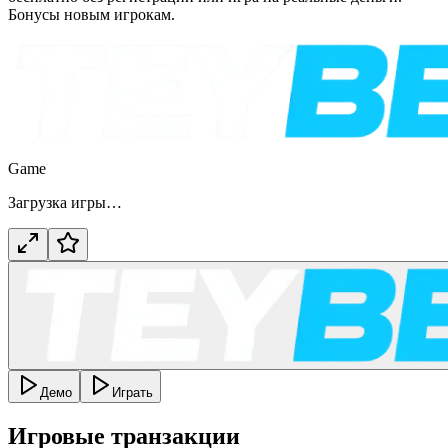
Бонусы новым игрокам.
Game
Загрузка игры…
Демо
Играть
Игровые транзакции