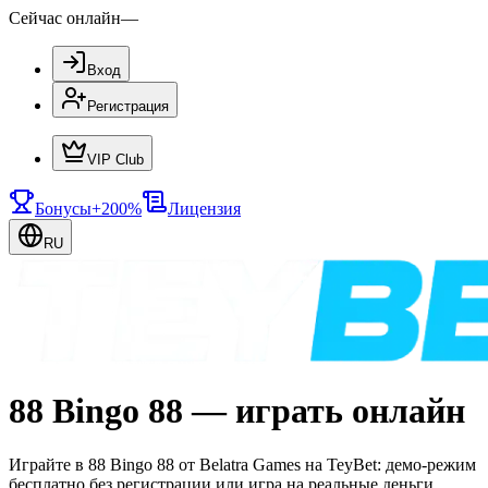
Сейчас онлайн
—
Вход
Регистрация
VIP Club
Бонусы
+200%
Лицензия
RU
88 Bingo 88 — играть онлайн
Играйте в 88 Bingo 88 от Belatra Games на TeyBet: демо-режим
бесплатно без регистрации или игра на реальные деньги.