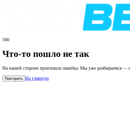
500
Что-то пошло не так
На нашей стороне произошла ошибка. Мы уже разбираемся — п
На главную
Повторить