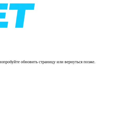
опробуйте обновить страницу или вернуться позже.