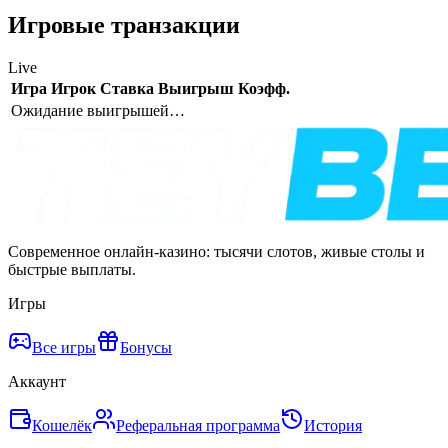
Игровые транзакции
Live
Игра
Игрок
Ставка
Выигрыш
Коэфф.
Ожидание выигрышей…
Современное онлайн-казино: тысячи слотов, живые столы и
быстрые выплаты.
Игры
Все игры
Бонусы
Аккаунт
Кошелёк
Реферальная программа
История