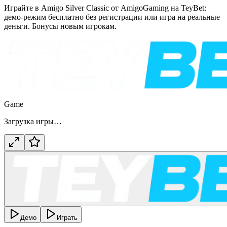
Играйте в Amigo Silver Classic от AmigoGaming на TeyBet:
демо-режим бесплатно без регистрации или игра на реальные
деньги. Бонусы новым игрокам.
Game
Загрузка игры…
Демо
Играть