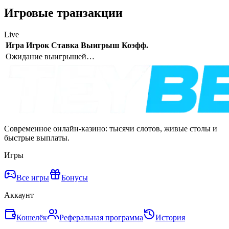
Игровые транзакции
Live
Игра
Игрок
Ставка
Выигрыш
Коэфф.
Ожидание выигрышей…
Современное онлайн-казино: тысячи слотов, живые столы и
быстрые выплаты.
Игры
Все игры
Бонусы
Аккаунт
Кошелёк
Реферальная программа
История