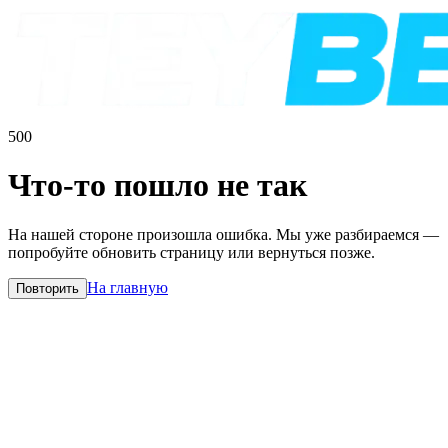
500
Что-то пошло не так
На нашей стороне произошла ошибка. Мы уже разбираемся —
попробуйте обновить страницу или вернуться позже.
На главную
Повторить