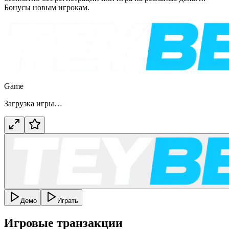
Бонусы новым игрокам.
Game
Загрузка игры…
Демо
Играть
Игровые транзакции