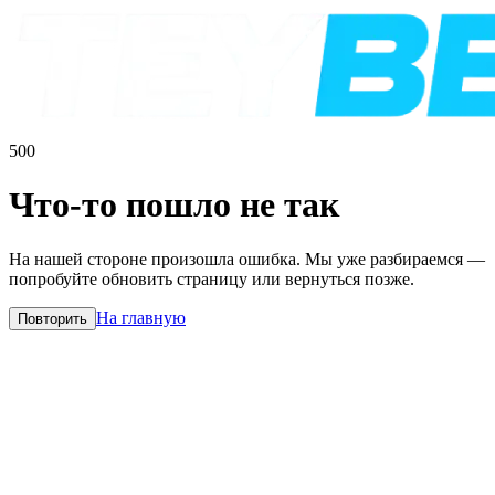
500
Что-то пошло не так
На нашей стороне произошла ошибка. Мы уже разбираемся —
попробуйте обновить страницу или вернуться позже.
На главную
Повторить