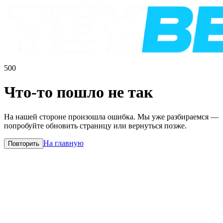
500
Что-то пошло не так
На нашей стороне произошла ошибка. Мы уже разбираемся —
попробуйте обновить страницу или вернуться позже.
На главную
Повторить