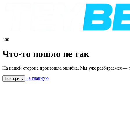
500
Что-то пошло не так
На нашей стороне произошла ошибка. Мы уже разбираемся — п
На главную
Повторить