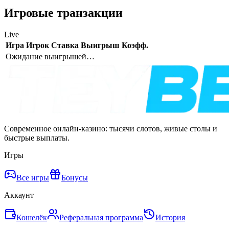
Игровые транзакции
Live
Игра
Игрок
Ставка
Выигрыш
Коэфф.
Ожидание выигрышей…
Современное онлайн-казино: тысячи слотов, живые столы и
быстрые выплаты.
Игры
Все игры
Бонусы
Аккаунт
Кошелёк
Реферальная программа
История