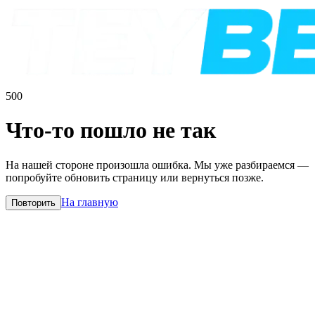
500
Что-то пошло не так
На нашей стороне произошла ошибка. Мы уже разбираемся —
попробуйте обновить страницу или вернуться позже.
На главную
Повторить