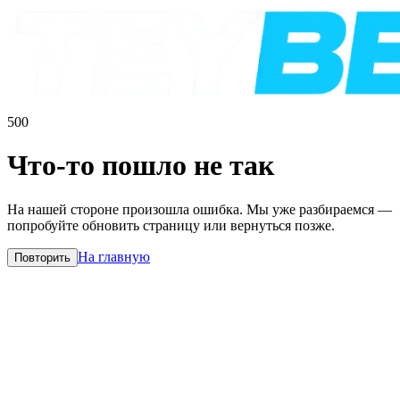
500
Что-то пошло не так
На нашей стороне произошла ошибка. Мы уже разбираемся —
попробуйте обновить страницу или вернуться позже.
На главную
Повторить