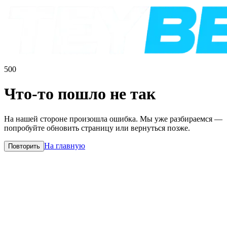
500
Что-то пошло не так
На нашей стороне произошла ошибка. Мы уже разбираемся —
попробуйте обновить страницу или вернуться позже.
На главную
Повторить