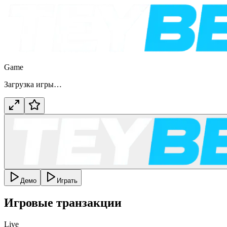
Game
Загрузка игры…
Демо
Играть
Игровые транзакции
Live