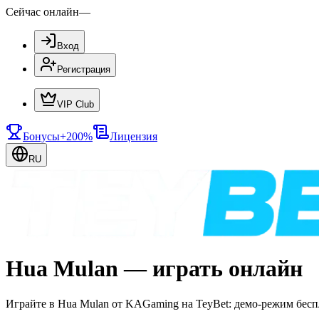
Сейчас онлайн
—
Вход
Регистрация
VIP Club
Бонусы
+200%
Лицензия
RU
Hua Mulan — играть онлайн
Играйте в Hua Mulan от KAGaming на TeyBet: демо-режим бесп