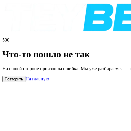
500
Что-то пошло не так
На нашей стороне произошла ошибка. Мы уже разбираемся — п
На главную
Повторить