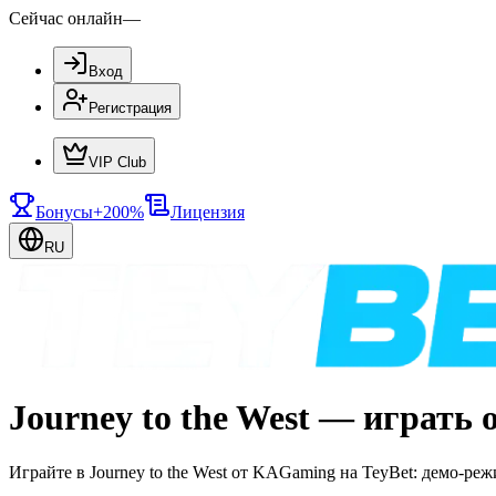
Сейчас онлайн
—
Вход
Регистрация
VIP Club
Бонусы
+200%
Лицензия
RU
Journey to the West — играть 
Играйте в Journey to the West от KAGaming на TeyBet: демо-ре