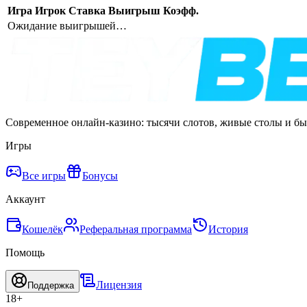
Игра
Игрок
Ставка
Выигрыш
Коэфф.
Ожидание выигрышей…
Современное онлайн-казино: тысячи слотов, живые столы и б
Игры
Все игры
Бонусы
Аккаунт
Кошелёк
Реферальная программа
История
Помощь
Лицензия
Поддержка
18+