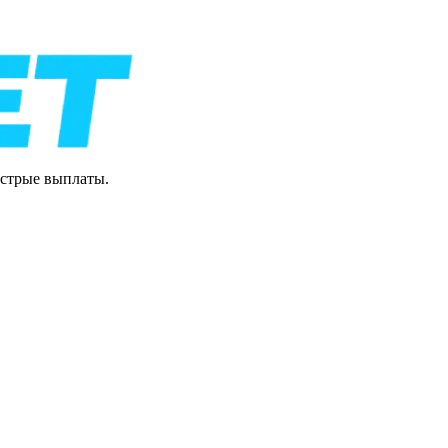
ыстрые выплаты.