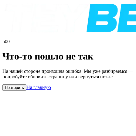
500
Что-то пошло не так
На нашей стороне произошла ошибка. Мы уже разбираемся —
попробуйте обновить страницу или вернуться позже.
На главную
Повторить