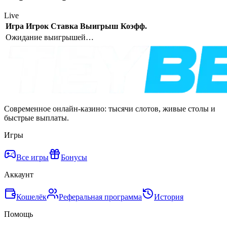
Live
Игра
Игрок
Ставка
Выигрыш
Коэфф.
Ожидание выигрышей…
Современное онлайн-казино: тысячи слотов, живые столы и
быстрые выплаты.
Игры
Все игры
Бонусы
Аккаунт
Кошелёк
Реферальная программа
История
Помощь