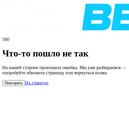
500
Что-то пошло не так
На нашей стороне произошла ошибка. Мы уже разбираемся —
попробуйте обновить страницу или вернуться позже.
На главную
Повторить