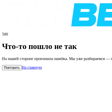
500
Что-то пошло не так
На нашей стороне произошла ошибка. Мы уже разбираемся — п
На главную
Повторить