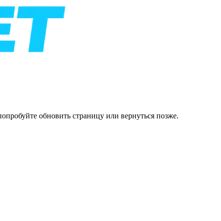
опробуйте обновить страницу или вернуться позже.