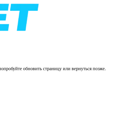
опробуйте обновить страницу или вернуться позже.