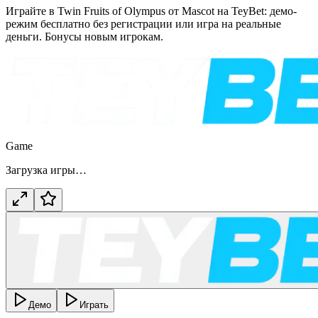
Играйте в Twin Fruits of Olympus от Mascot на TeyBet: демо-
режим бесплатно без регистрации или игра на реальные
деньги. Бонусы новым игрокам.
Game
Загрузка игры…
Демо
Играть