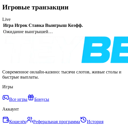
Игровые транзакции
Live
Игра
Игрок
Ставка
Выигрыш
Коэфф.
Ожидание выигрышей…
Современное онлайн-казино: тысячи слотов, живые столы и
быстрые выплаты.
Игры
Все игры
Бонусы
Аккаунт
Кошелёк
Реферальная программа
История