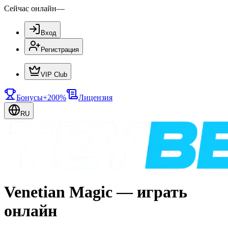
Сейчас онлайн
—
Вход
Регистрация
VIP Club
Бонусы
+200%
Лицензия
RU
Venetian Magic — играть
онлайн